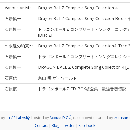
Various Artists
Dragon Ball Z Complete Song Collection 4
石原慎一
Dragon Ball Z Complete Song Collection B
石原慎一
ドラゴンボールZ コンプリート・ソング・コレクシ
[Disc 2]
〜永遠の約束〜
Dragon Ball Z Complete Song Collection4 (Disc 2
石原慎一
ドラゴンボールZ コンプリート・ソングコレクショ
石原慎一
DRAGON BALL Z Complete Song Collection 4 [Di
石原信一
鳥山 明 ザ・ワールド
石原慎一
ドラゴンボールZ CD-BOX超全集 ~最強音盤伝説~
-
-
d by
Lukáš Lalinský
, hosted by
AcoustID OÜ
, data crowd-sourced by
thousand
Contact
|
Blog
|
Twitter
|
Facebook