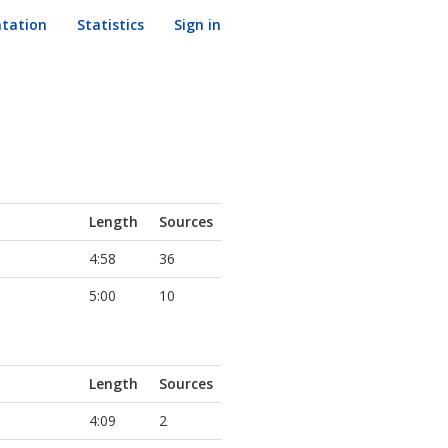
tation
Statistics
Sign in
Length
Sources
4:58
36
5:00
10
Length
Sources
4:09
2