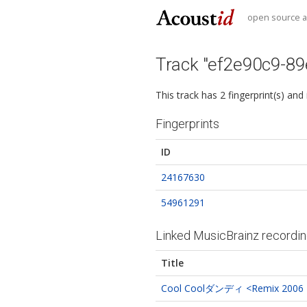
open source au
Track "ef2e90c9-8
This track has 2 fingerprint(s) and
Fingerprints
ID
24167630
54961291
Linked MusicBrainz recordi
Title
Cool Coolダンディ <Remix 2006 