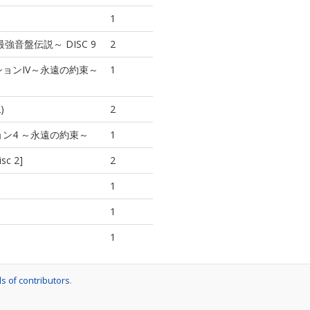
1
ox ～最強音盤伝説～ DISC 9
2
ョンIV～永遠の約束～
1
)
2
ン4 ～永遠の約束～
1
sc 2]
2
1
1
1
s of contributors
.