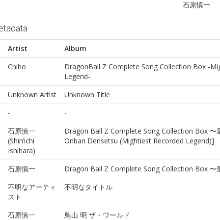
石原慎一
etadata
Artist
Album
Chiho
DragonBall Z Complete Song Collection Box -Mi
Legend-
Unknown Artist
Unknown Title
-
-
石原慎一
Dragon Ball Z Complete Song Collection B
(Shin’ichi
Onban Densetsu (Mightiest Recorded Legend)]
Ishihara)
石原慎一
Dragon Ball Z Complete Song Collection 
不明なアーティ
不明なタイトル
スト
石原慎一
鳥山 明 ザ・ワールド