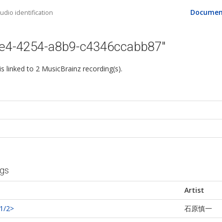
Documen
dio identification
9e4-4254-a8b9-c4346ccabb87"
 is linked to 2 MusicBrainz recording(s).
ngs
Artist
1/2>
石原慎一