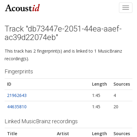
Toggl
navig
Track "db73447e-2051-44ea-aaef-
ac39d22074eb"
This track has 2 fingerprint(s) and is linked to 1 MusicBrainz
recording(s).
Fingerprints
ID
Length
Sources
21962643
1:45
4
44635810
1:45
20
Linked MusicBrainz recordings
Title
Artist
Length
Sources