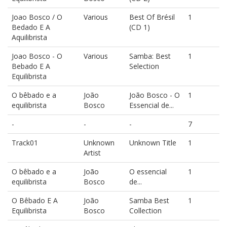
Joao Bosco / O
Various
Best Of Brésil
1
Bedado E A
(CD 1)
Aquilibrista
Joao Bosco - O
Various
Samba: Best
1
Bebado E A
Selection
Equilibrista
O bêbado e a
João
João Bosco - O
1
equilibrista
Bosco
Essencial de...
-
-
-
7
Track01
Unknown
Unknown Title
1
Artist
O bêbado e a
João
O essencial
1
equilibrista
Bosco
de...
O Bêbado E A
João
Samba Best
1
Equilibrista
Bosco
Collection