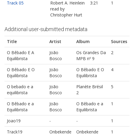
Track 05
Robert A. Heinlein
3:21
1
read by
Christopher Hurt
Additional user-submitted metadata
Title
Artist
Album
Sources
O Bêbado E A
João
Os Grandes Da
2
Equilibrista
Bosco
MPB nº 9
O Bêbado E O
João
O Bêbado E O
4
Equilibrista
Bosco
Equilibrista
O bebado e a
João
Planète Brésil
5
equilibrista
Bosco
2
O Bêbado e a
João
O Bêbado e a
1
Equilibrista
Bosco
Equilibrista
Joao19
-
-
1
Track19
Onbekende
Onbekende
1