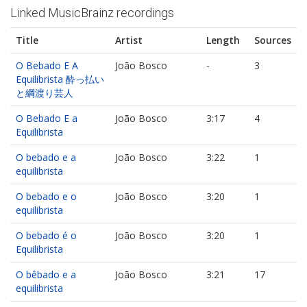
Linked MusicBrainz recordings
Title
Artist
Length
Sources
O Bebado E A
João Bosco
-
3
Equilibrista 酔っ払い
と綱渡り芸人
O Bebado E a
João Bosco
3:17
4
Equilibrista
O bebado e a
João Bosco
3:22
1
equilibrista
O bebado e o
João Bosco
3:20
1
equilibrista
O bebado é o
João Bosco
3:20
1
Equilibrista
O bêbado e a
João Bosco
3:21
17
equilibrista