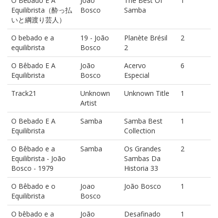
O Bebado E A
Joao
The Best Of
1
Equilibrista（酔っ払
Bosco
Samba
いと綱渡り芸人）
O bebado e a
19 - João
Planète Brésil
2
equilibrista
Bosco
2
O Bêbado E A
João
Acervo
6
Equilibrista
Bosco
Especial
Track21
Unknown
Unknown Title
1
Artist
O Bebado E A
Samba
Samba Best
1
Equilibrista
Collection
O Bêbado e a
Samba
Os Grandes
2
Equilibrista - João
Sambas Da
Bosco - 1979
Historia 33
O Bêbado e o
Joao
João Bosco
1
Equilibrista
Bosco
O bêbado e a
João
Desafinado
1