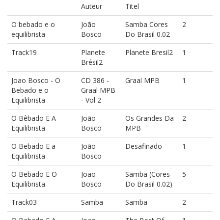
Auteur
Titel
O bebado e o
João
Samba Cores
2
equilibrista
Bosco
Do Brasil 0.02
Track19
Planete
Planete Bresil2
1
Brésil2
Joao Bosco - O
CD 386 -
Graal MPB
1
Bebado e o
Graal MPB
Equilibrista
- Vol 2
O Bêbado E A
João
Os Grandes Da
2
Equilibrista
Bosco
MPB
O Bebado E a
João
Desafinado
1
Equilibrista
Bosco
O Bebado E O
Joao
Samba (Cores
5
Equilibrista
Bosco
Do Brasil 0.02)
Track03
Samba
Samba
2