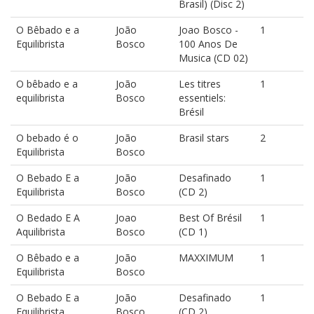
Brasil) (Disc 2)
O Bêbado e a
João
Joao Bosco -
1
Equilibrista
Bosco
100 Anos De
Musica (CD 02)
O bêbado e a
João
Les titres
1
equilibrista
Bosco
essentiels:
Brésil
O bebado é o
João
Brasil stars
2
Equilibrista
Bosco
O Bebado E a
João
Desafinado
1
Equilibrista
Bosco
(CD 2)
O Bedado E A
Joao
Best Of Brésil
1
Aquilibrista
Bosco
(CD 1)
O Bêbado e a
João
MAXXIMUM
1
Equilibrista
Bosco
O Bebado E a
João
Desafinado
1
Equilibrista
Bosco
(CD 2)