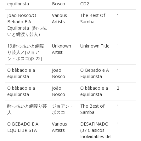
equilibrista
Bosco
CD2
Joao Bosco/O
Various
The Best Of
1
Bebado E A
Artists
Samba
Equilibrista（酔っ払
いと綱渡り芸人）
19.酔っ払いと綱渡
Unknown
Unknown Title
1
り芸人／(ジョア
Artist
ン・ボスコ)[3:22]
O bêbado e a
Joao
O Bebado e A
1
equilibrista
Bosco
Equilibrista
O bêbado e a
João
O bêbado e a
2
equilibrista
Bosco
equilibrista
酔っ払いと綱渡り芸
ジョアン・
The Best of
1
人
ボスコ
Samba
O BEBADO E A
Various
DESAFINADO
1
EQUILIBRISTA
Artists
(37 Clasicos
Inolvidables del