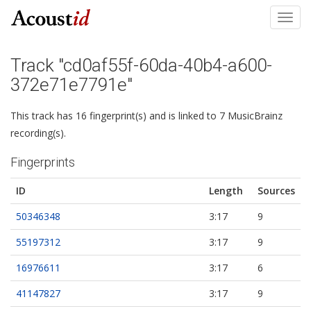
Toggl
navig
Track "cd0af55f-60da-40b4-a600-
372e71e7791e"
This track has 16 fingerprint(s) and is linked to 7 MusicBrainz
recording(s).
Fingerprints
ID
Length
Sources
50346348
3:17
9
55197312
3:17
9
16976611
3:17
6
41147827
3:17
9