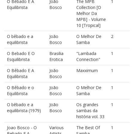
O Bêbado E A
João
The MPB
1
Equilibrista
Bosco
Collection [O
Melhor Da
MPB] - Volume
10 [Tropical]
O bêbado e a
João
O Melhor De
2
equilibrista
Bosco
Samba
O Bebado E O
Brasilia
"Lambada
1
Esquilibrista
Erotica
Connection"
O Bêbado E A
João
Maxximum
1
Equilibrista
Bosco
O Bêbado e o
João
O Melhor De
1
Equilibrista
Bosco
Samba
O bêbado e a
João
Os grandes
1
equilibrista (1979)
Bosco
sambas da
história vol. 33
Joao Bosco - O
Various
The Best Of
1
Bebado E A
Artists
Samba