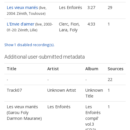
Les vieux mariés
Les Enfoirés
3:27
29
(live,
2004: Zénith, Toulouse)
L’Envie d’aimer
Clerc, Fiori,
4:33
1
(live, 2003-
Lara, Foly
01-20: Zénith, Lille)
Show 1 disabled recording(s).
Additional user-submitted metadata
Title
Artist
Album
Sources
-
-
-
22
Track07
Unknown Artist
Unknown
1
Title
Les vieux mariés
Les Enfoirés
Les
1
(Garou Foly
Enfoirés
Darmon Maurane)
compil'
vol.3
(CD2)