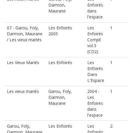
Darmon,
Enfoirés
Maurane
dans
l'espace
07 - Garou, Foly,
Les Enfoirés
Les
1
Darmon, Maurane
2005
Enfoirés
/ Les vieux mariés
Compil
vol.3
(CD2)
Les Vieux Mariés
Les Enfoirés
Les
1
Enfoirés
Dans
L'Espace
Les vieux mariés
Garou, Foly,
2004 -
1
Darmon,
Les
Maurane
Enfoires
dans
l'espace
Garou, Foly,
Les Enfoirés
Les
2
Darmon, Maurane
Enfoirés