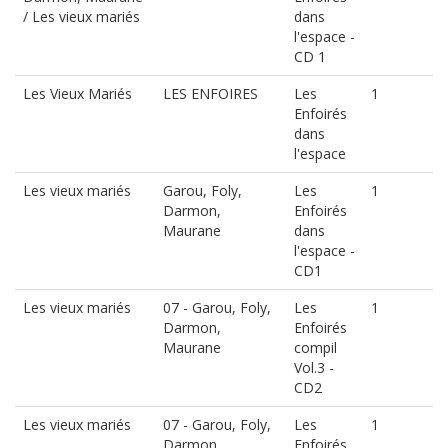
/ Les vieux mariés
dans
l'espace -
CD 1
Les Vieux Mariés
LES ENFOIRES
Les
1
Enfoirés
dans
l'espace
Les vieux mariés
Garou, Foly,
Les
1
Darmon,
Enfoirés
Maurane
dans
l'espace -
CD1
Les vieux mariés
07 - Garou, Foly,
Les
1
Darmon,
Enfoirés
Maurane
compil
Vol.3 -
CD2
Les vieux mariés
07 - Garou, Foly,
Les
1
Darmon,
Enfoirés