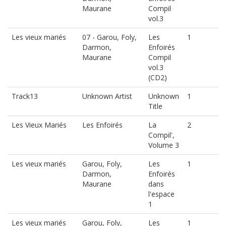
Maurane
Compil
vol.3
Les vieux mariés
07 - Garou, Foly,
Les
1
Darmon,
Enfoirés
Maurane
Compil
vol.3
(CD2)
Track13
Unknown Artist
Unknown
1
Title
Les Vieux Mariés
Les Enfoirés
La
2
Compil',
Volume 3
Les vieux mariés
Garou, Foly,
Les
1
Darmon,
Enfoirés
Maurane
dans
l'espace
1
Les vieux mariés
Garou, Foly,
Les
1