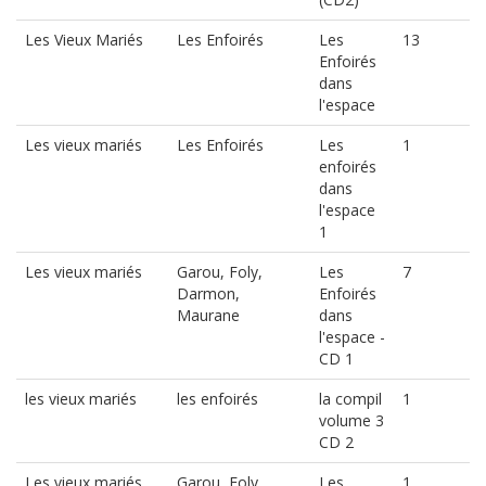
Les Vieux Mariés
Les Enfoirés
Les
13
Enfoirés
dans
l'espace
Les vieux mariés
Les Enfoirés
Les
1
enfoirés
dans
l'espace
1
Les vieux mariés
Garou, Foly,
Les
7
Darmon,
Enfoirés
Maurane
dans
l'espace -
CD 1
les vieux mariés
les enfoirés
la compil
1
volume 3
CD 2
Les vieux mariés
Garou, Foly,
Les
1