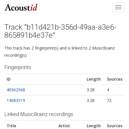
Toggl
navig
Track "b11d421b-356d-49aa-a3e6-
865891b4e37e"
This track has 2 fingerprint(s) and is linked to 2 MusicBrainz
recording(s).
Fingerprints
ID
Length
Sources
40562568
3:28
4
14083519
3:28
72
Linked MusicBrainz recordings
Title
Artist
Length
Sources