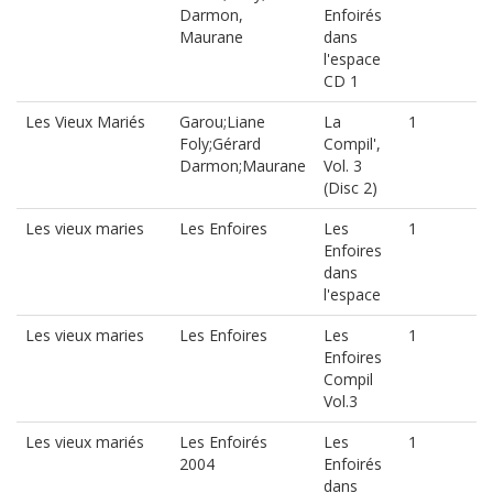
Darmon,
Enfoirés
Maurane
dans
l'espace
CD 1
Les Vieux Mariés
Garou;Liane
La
1
Foly;Gérard
Compil',
Darmon;Maurane
Vol. 3
(Disc 2)
Les vieux maries
Les Enfoires
Les
1
Enfoires
dans
l'espace
Les vieux maries
Les Enfoires
Les
1
Enfoires
Compil
Vol.3
Les vieux mariés
Les Enfoirés
Les
1
2004
Enfoirés
dans