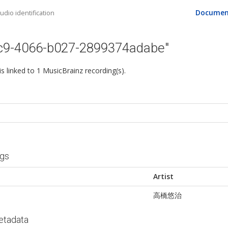
Documen
dio identification
3c9-4066-b027-2899374adabe"
 is linked to 1 MusicBrainz recording(s).
ngs
Artist
高橋悠治
etadata