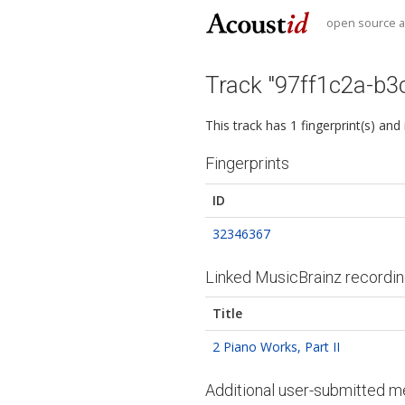
open source au
Track "97ff1c2a-b
This track has 1 fingerprint(s) and
Fingerprints
ID
32346367
Linked MusicBrainz recordi
Title
2 Piano Works, Part II
Additional user-submitted m