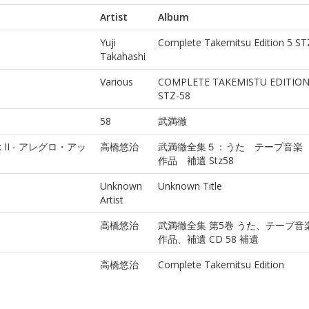
Artist
Album
Yuji
Complete Takemitsu Edition 5 S
Takahashi
Various
COMPLETE TAKEMISTU EDITION
STZ-58
58
武満徹
): II - アレグロ・アッ
高橋悠治
武満徹全集５：うた テープ音楽
作品 補遺 Stz58
Unknown
Unknown Title
Artist
イ
高橋悠治
武満徹全集 第5巻 うた、テープ音
作品、補遺 CD 58 補遺
高橋悠治
Complete Takemitsu Edition