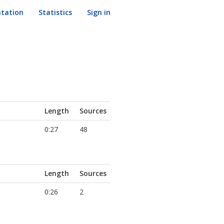
tation
Statistics
Sign in
Length
Sources
0:27
48
Length
Sources
0:26
2