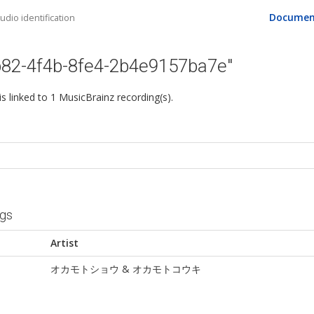
Documen
dio identification
b82-4f4b-8fe4-2b4e9157ba7e"
 is linked to 1 MusicBrainz recording(s).
ngs
Artist
オカモトショウ & オカモトコウキ