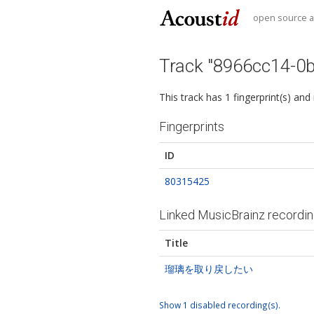
open source au
Track "8966cc14-0
This track has 1 fingerprint(s) and
Fingerprints
ID
80315425
Linked MusicBrainz recordi
Title
瑠璃を取り戻したい
Show 1 disabled recording(s).