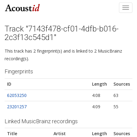
Toggl
navig
Track "7143f478-cf01-4dfb-b016-
2c3f13c545d1"
This track has 2 fingerprint(s) and is linked to 2 MusicBrainz
recording(s).
Fingerprints
ID
Length
Sources
62053250
4:08
63
23201257
4:09
55
Linked MusicBrainz recordings
Title
Artist
Length
Sources