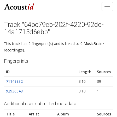
Toggl
navig
Track "64bc79cb-202f-4220-92de-
14a1715d6ebb"
This track has 2 fingerprint(s) and is linked to 0 MusicBrainz
recording(s).
Fingerprints
ID
Length
Sources
71149932
3:10
39
92936548
3:10
1
Additional user-submitted metadata
Title
Artist
Album
Sources