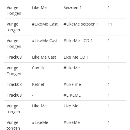
Vurige
Like Me
Seizoen 1
1
Tongen
Vurige
#LikeMe Cast
#LikeMe seizoen 1
11
tongen
Vurige
#LikeMe Cast
#LikeMe - CD 1
1
Tongen
Track08
Like Me Cast
Like Me CD 1
1
Vurige
Camille
#LikeMe
1
Tongen
Track08
Ketnet
#Like me
1
Track08
-
#LIKEME
1
Vurige
Like Me
Like Me
1
tongen
Vurige
#LikeMe
#LikeMe
1
tongen