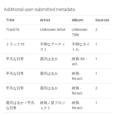
Additional user-submitted metadata
Title
Artist
Album
Sources
Track16
Unknown Artist
Unknown
2
Title
トラック16
不明なアーティ
不明なタイ
1
スト
トル
平凡な日常
霜月はるか
終焉-Re：
1
act-
平凡な日常
霜月はるか
終焉-
1
Re:act-
平凡な日常
霜月はるか
終焉 -
2
Re:act-
霜月はるか / 平凡
終焉ノ栞プロジ
終焉-
1
な日常
ェクト
Re:act-