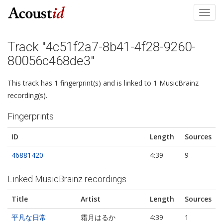
Toggl
navig
Track "4c51f2a7-8b41-4f28-9260-
80056c468de3"
This track has 1 fingerprint(s) and is linked to 1 MusicBrainz
recording(s).
Fingerprints
ID
Length
Sources
46881420
4:39
9
Linked MusicBrainz recordings
Title
Artist
Length
Sources
平凡な日常
霜月はるか
4:39
1