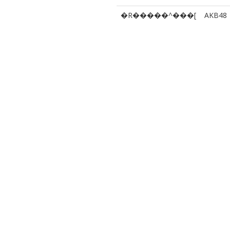
�R�����^���[
AKB48