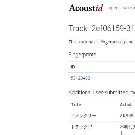
open source au
Track "2ef06159-3
This track has 1 fingerprint(s) and
Fingerprints
ID
53129482
Additional user-submitted m
Title
Artist
コメンタリー
AKB48
トラック13
不明な
ト