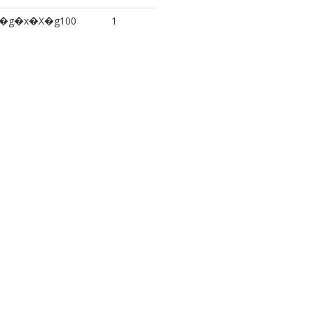
�g�x�X�g100
1