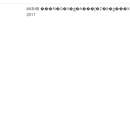
AKB48 ���N�G�X�g�A���[�Z�b�g���X
2011