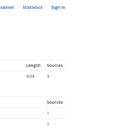
tation
Statistics
Sign in
Length
Sources
4:34
3
Sources
1
1