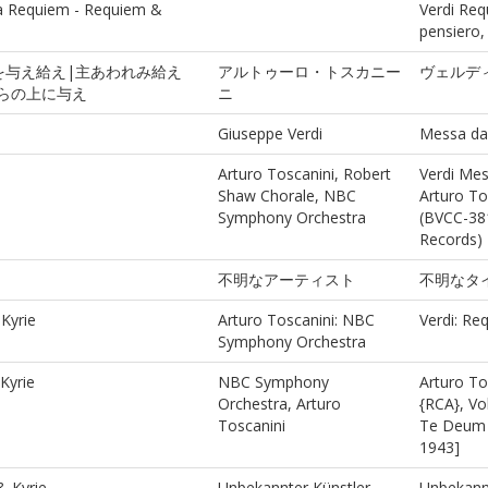
 da Requiem - Requiem &
Verdi Re
pensiero,
を与え給え|主あわれみ給え
アルトゥーロ・トスカニー
ヴェルデ
れらの上に与え
ニ
Giuseppe Verdi
Messa da
Arturo Toscanini, Robert
Verdi Mes
Shaw Chorale, NBC
Arturo T
Symphony Orchestra
(BVCC-38
Records)
不明なアーティスト
不明なタ
Kyrie
Arturo Toscanini: NBC
Verdi: Re
Symphony Orchestra
Kyrie
NBC Symphony
Arturo To
Orchestra, Arturo
{RCA}, Vo
Toscanini
Te Deum e
1943]
& Kyrie
Unbekannter Künstler
Unbekannt