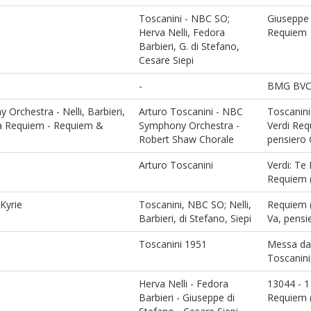
Toscanini - NBC SO;
Giuseppe 
Herva Nelli, Fedora
Requiem
Barbieri, G. di Stefano,
Cesare Siepi
-
BMG BVC
Orchestra - Nelli, Barbieri,
Arturo Toscanini - NBC
Toscanini 
 da Requiem - Requiem &
Symphony Orchestra -
Verdi Re
Robert Shaw Chorale
pensiero 
Arturo Toscanini
Verdi: T
Requiem (
Kyrie
Toscanini, NBC SO; Nelli,
Requiem 
Barbieri, di Stefano, Siepi
Va, pensi
Toscanini 1951
Messa da
Toscanini
Herva Nelli - Fedora
13044 - 1
Barbieri - Giuseppe di
Requiem (