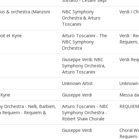
Stefano - Cesare Siepi
rus & orchestra (Manzoni
NBC Symphony
Verdi / C
Orchestra & Arturo
Toscanini
oit et Kyrie
Arturo Toscanini - The
Verdi : Re
NBC Symphony
Requiem, 
Orchestra
Giuseppe Verdi; NBC
Verdi Re
Symphony Orchestra,
Arturo Toscanini
Unknown Artist
Unknown 
Kyrie
Giuseppe Verdi
Messa da
Orchestra - Nelli, Barbieri,
Arturo Toscanini - NBC
REQUIEM d
 da Requiem - Requiem &
Symphony Orchestra -
Robert Shaw Chorale
Giuseppe Verdi
Choral W
Requiem--