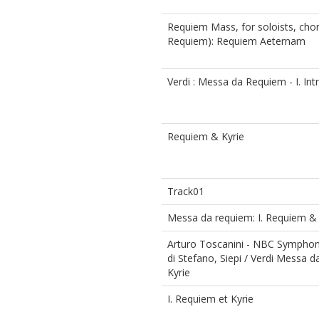
Requiem Mass, for soloists, cho
Requiem): Requiem Aeternam
Verdi : Messa da Requiem - I. Intr
Requiem & Kyrie
Track01
Messa da requiem: I. Requiem & 
Arturo Toscanini - NBC Symphony 
di Stefano, Siepi / Verdi Messa
Kyrie
I. Requiem et Kyrie