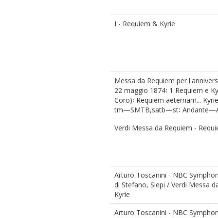
I - Requiem & Kyrie
Messa da Requiem per l'annivers
22 maggio 1874꞉ 1 Requiem e Kyr
Coro)꞉ Requiem aeternam... Kyr
tm—SMTB,satb—st꞉ Andante—A
Verdi Messa da Requiem - Requi
Arturo Toscanini - NBC Symphony 
di Stefano, Siepi / Verdi Messa
Kyrie
Arturo Toscanini - NBC Symphony 