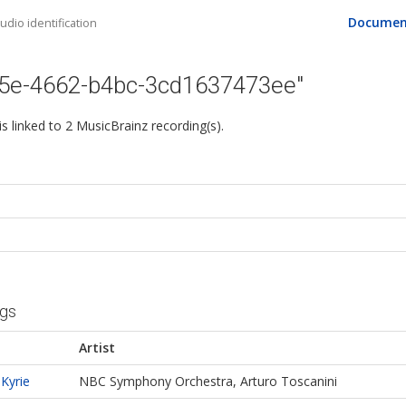
Documen
dio identification
85e-4662-b4bc-3cd1637473ee"
 is linked to 2 MusicBrainz recording(s).
ngs
Artist
Kyrie
NBC Symphony Orchestra, Arturo Toscanini