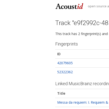
open source au
Track "e9f2992c-4
This track has 2 fingerprint(s) and
Fingerprints
ID
42079605
52322362
Linked MusicBrainz recordi
Title
Messa da requiem: I. Requiem & 