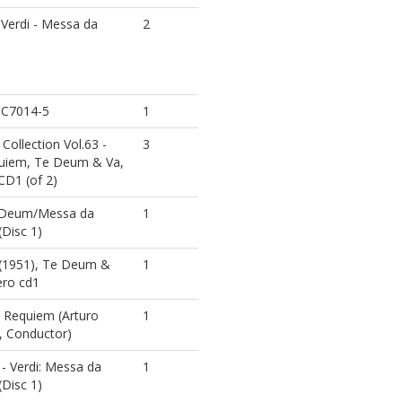
Verdi - Messa da
2
C7014-5
1
Collection Vol.63 -
3
quiem, Te Deum & Va,
CD1 (of 2)
e Deum/Messa da
1
Disc 1)
(1951), Te Deum &
1
ero cd1
 Requiem (Arturo
1
, Conductor)
 - Verdi: Messa da
1
Disc 1)