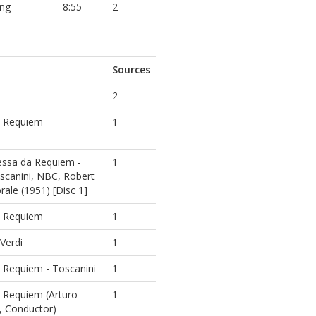
ung
8:55
2
Sources
2
 Requiem
1
essa da Requiem -
1
scanini, NBC, Robert
ale (1951) [Disc 1]
 Requiem
1
Verdi
1
 Requiem - Toscanini
1
 Requiem (Arturo
1
, Conductor)