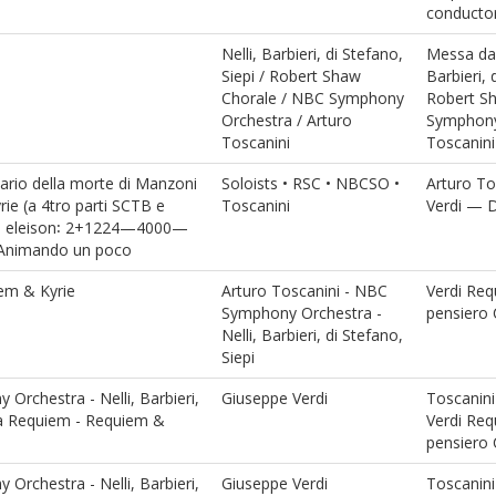
conducto
Nelli, Barbieri, di Stefano,
Messa da 
Siepi / Robert Shaw
Barbieri, 
Chorale / NBC Symphony
Robert S
Orchestra / Arturo
Symphony
Toscanini
Toscanini
ario della morte di Manzoni
Soloists • RSC • NBCSO •
Arturo To
ie (a 4tro parti SCTB e
Toscanini
Verdi — 
ie eleison꞉ 2+1224—4000—
nimando un poco
em & Kyrie
Arturo Toscanini - NBC
Verdi Re
Symphony Orchestra -
pensiero 
Nelli, Barbieri, di Stefano,
Siepi
Orchestra - Nelli, Barbieri,
Giuseppe Verdi
Toscanini 
 da Requiem - Requiem &
Verdi Re
pensiero 
Orchestra - Nelli, Barbieri,
Giuseppe Verdi
Toscanini 