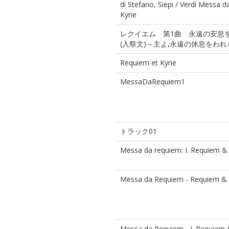
di Stefano, Siepi / Verdi Messa
Kyrie
レクイエム 第1曲 永遠の安息
(入祭文)～主よ,永遠の休息をわ
Requiem et Kyrie
MessaDaRequiem1
トラック01
Messa da requiem: I. Requiem & 
Messa da Requiem - Requiem & 
Messa da Requiem - I. Requiem 