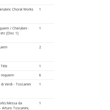
herubini: Choral Works
1
quiem / Cherubini :
1
etc [Disc 1]
quiem
2
Title
1
 requiem
6
i Verdi - Toscanini
1
orks:Messa da
1
 Arturo Toscanini,