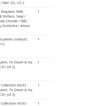
r; NBC SO, CD 2
Requiem; Nelli,
1
di Stefano, Siepi /
haw Chorale / NBC
 Orchestra / Arturo
scaninin conducts
1
D12
quiem, Te Deum & Va,
1
CD1 (of 2)
Collection Vol.63 -
1
quiem, Te Deum & Va,
CD1 (of 2)
Collection Vol.63 -
1