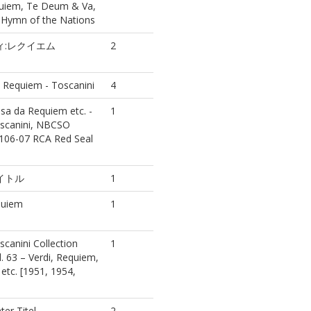
quiem, Te Deum & Va,
 Hymn of the Nations
ィ:レクイエム
2
 Requiem - Toscanini
4
sa da Requiem etc. -
1
oscanini, NBCSO
106-07 RCA Red Seal
イトル
1
quiem
1
scanini Collection
1
l. 63 – Verdi, Requiem,
tc. [1951, 1954,
er Titel
2