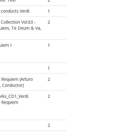
 conducts Verdi
1
Collection Vol.63 -
2
quiem, Te Deum & Va,
uiem I
1
1
 Requiem (Arturo
2
, Conductor)
rks_CD1_Verdi.
2
 Requiem
2