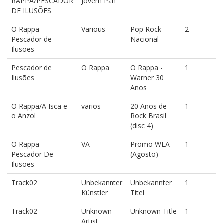
RAPPA/PESCADOR
Jovem Pan
DE ILUSÕES
O Rappa -
Various
Pop Rock
2
Pescador de
Nacional
Ilusões
Pescador de
O Rappa
O Rappa -
1
Ilusões
Warner 30
Anos
O Rappa/A Isca e
varios
20 Anos de
1
o Anzol
Rock Brasil
(disc 4)
O Rappa -
VA
Promo WEA
1
Pescador De
(Agosto)
Ilusões
Track02
Unbekannter
Unbekannter
1
Künstler
Titel
Track02
Unknown
Unknown Title
1
Artist