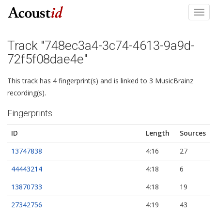
Toggl
navig
Track "748ec3a4-3c74-4613-9a9d-
72f5f08dae4e"
This track has 4 fingerprint(s) and is linked to 3 MusicBrainz
recording(s).
Fingerprints
ID
Length
Sources
13747838
4:16
27
44443214
4:18
6
13870733
4:18
19
27342756
4:19
43