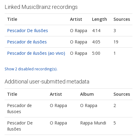
Linked MusicBrainz recordings
Title
Artist
Length
Sources
Pescador De Ilusões
O Rappa
4:14
3
Pescador de ilusões
O Rappa
4:05
19
Pescador de ilusões (ao vivo)
O Rappa
5:00
1
Show 2 disabled recording(s).
Additional user-submitted metadata
Title
Artist
Album
Sources
Pescador de
O Rappa
O Rappa
2
Ilusoes
Pescador De
O Rappa
Rappa Mundi
5
Ilusões