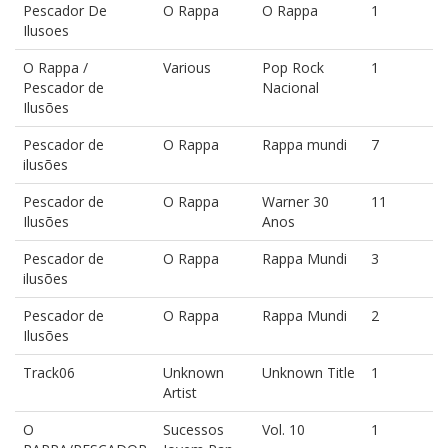
Pescador De
O Rappa
O Rappa
1
Ilusoes
O Rappa /
Various
Pop Rock
1
Pescador de
Nacional
Ilusões
Pescador de
O Rappa
Rappa mundi
7
ilusões
Pescador de
O Rappa
Warner 30
11
Ilusões
Anos
Pescador de
O Rappa
Rappa Mundi
3
ilusões
Pescador de
O Rappa
Rappa Mundi
2
Ilusões
Track06
Unknown
Unknown Title
1
Artist
O
Sucessos
Vol. 10
1